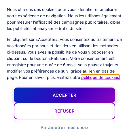
Produits
Ressources
Nous utilisons des cookies pour vous identifier et améliorer
votre expérience de navigation. Nous les utilisons également
PlatformX Server-Side Tracking
The ⚛ Quantum Lounge
pour mesurer l'efficacité des campagnes publicitaires, cibler
Adloop Media Optimisation
Customer Stories
PlatformX Real Time CDP
Fiches Produits
les publicités et analyser le trafic du site.
Livres Blancs
Documentation Produits
En cliquant sur «Accepter», vous consentez au traitement de
vos données par nous et des tiers en utilisant les méthodes
Société
ci-dessus. Vous avez la possibilité de vous y opposer en
cliquant sur le bouton «Refuser». Votre consentement est
Data Centers in
À Propos
enregistré pour une durée de 6 mois. Vous pouvez toujours
European Union
Notre Équipe
Certification Commanders Act
modifier vos préférences de suivi grâce au lien en bas de
Actualités
page. Pour en savoir plus, visitez notre
politique de cookies
.
Follow us
ACCEPTER
X
Facebook
YouTube
LinkedIn
Inst
REFUSER
Paramètrer mes choix