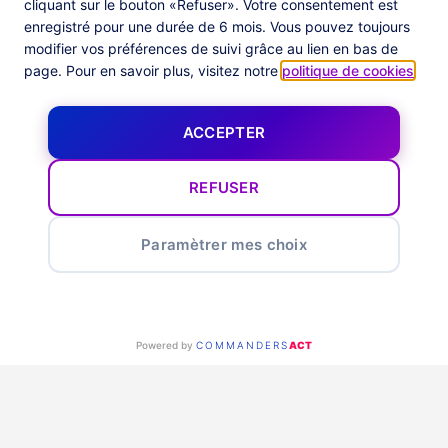
cliquant sur le bouton «Refuser». Votre consentement est
Fondée en 2003 avec des bureaux à Paris, Munich et
enregistré pour une durée de 6 mois. Vous pouvez toujours
Berlin, la division Innovation et Technologie de XAnge
modifier vos préférences de suivi grâce au lien en bas de
Private Equity investit dans des sociétés à croissance
page. Pour en savoir plus, visitez notre
politique de cookies
.
rapide, dans l’industrie du digital, du mobile, des
logiciels SaaS et de la fintech. Présente en France, en
Allemagne et en Europe de l’Ouest, XAnge est un
ACCEPTER
fonds multi-entreprise avec deux LPs industriels et
financiers. Plus récemment, XAnge Private Equity a
REFUSER
été l’un des premiers investisseurs dans Neolane, qui
a été vendu à Adobe en 2013.
Paramètrer mes choix
Powered by
COMMANDERS
ACT