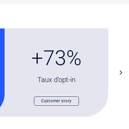
+
+73%
7
3
%
Taux d’opt-in
Customer story