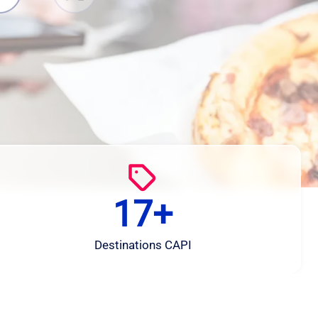
17+
1
7
+
Destinations CAPI