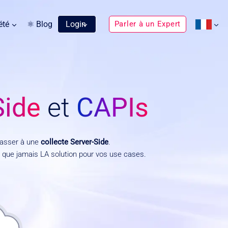
été
⚛ Blog
Login
Parler à un Expert
Side
et
CAPIs
 passer à une
collecte Server-Side
.
 que jamais LA solution pour vos use cases.