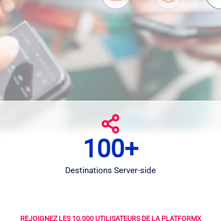
100+
1
0
0
Destinations Server-side
+
REJOIGNEZ LES 10.000 UTILISATEURS DE LA PLATFORMX