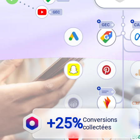
+25%
Conversions
collectées