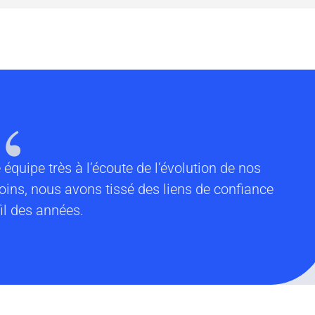
“
 équipe très à l’écoute de l’évolution de nos
oins, nous avons tissé des liens de confiance
fil des années.