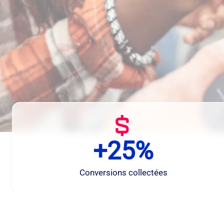
+25%
+
2
5
Conversions collectées
%