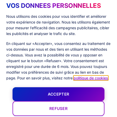
VOS DONNEES PERSONNELLES
Produits
Ressources
Nous utilisons des cookies pour vous identifier et améliorer
votre expérience de navigation. Nous les utilisons également
PlatformX Server-Side Tracking
The ⚛ Quantum Lounge
pour mesurer l'efficacité des campagnes publicitaires, cibler
Adloop Media Optimisation
Customer Stories
PlatformX Real Time CDP
Fiches Produits
les publicités et analyser le trafic du site.
Livres Blancs
Documentation Produits
En cliquant sur «Accepter», vous consentez au traitement de
vos données par nous et des tiers en utilisant les méthodes
Société
ci-dessus. Vous avez la possibilité de vous y opposer en
cliquant sur le bouton «Refuser». Votre consentement est
Data Centers in
À Propos
enregistré pour une durée de 6 mois. Vous pouvez toujours
European Union
Notre Équipe
Certification Commanders Act
modifier vos préférences de suivi grâce au lien en bas de
Actualités
page. Pour en savoir plus, visitez notre
politique de cookies
.
Follow us
ACCEPTER
X
Facebook
YouTube
LinkedIn
Inst
REFUSER