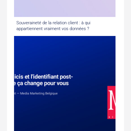
Souveraineté de la relation client : à qui
appartiennent vraiment vos données ?