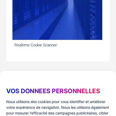
Realtime Cookie Scanner
VOS DONNEES PERSONNELLES
Produits
Ressources
Nous utilisons des cookies pour vous identifier et améliorer
votre expérience de navigation. Nous les utilisons également
PlatformX Server-Side Tracking
The ⚛ Quantum Lounge
pour mesurer l'efficacité des campagnes publicitaires, cibler
Adloop Media Optimisation
Customer Stories