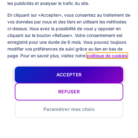
PlatformX Real Time CDP
Fiches Produits
les publicités et analyser le trafic du site.
Livres Blancs
Documentation Produits
En cliquant sur «Accepter», vous consentez au traitement de
vos données par nous et des tiers en utilisant les méthodes
Société
ci-dessus. Vous avez la possibilité de vous y opposer en
cliquant sur le bouton «Refuser». Votre consentement est
Data Centers in
À Propos
enregistré pour une durée de 6 mois. Vous pouvez toujours
European Union
Notre Équipe
Certification Commanders Act
modifier vos préférences de suivi grâce au lien en bas de
Actualités
page. Pour en savoir plus, visitez notre
politique de cookies
.
Follow us
ACCEPTER
X
Facebook
YouTube
LinkedIn
Inst
REFUSER
Paramètrer mes choix
Mentions légales
Politique de protection des données
Paramètres de confidentialité
© 2026 CommandersAct Tous droits réservés