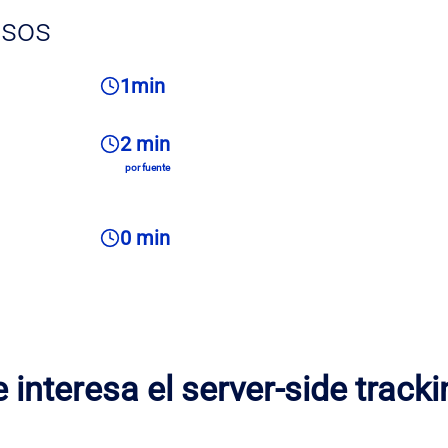
asos
1min
2 min
por fuente
0 min
 interesa el server-side track