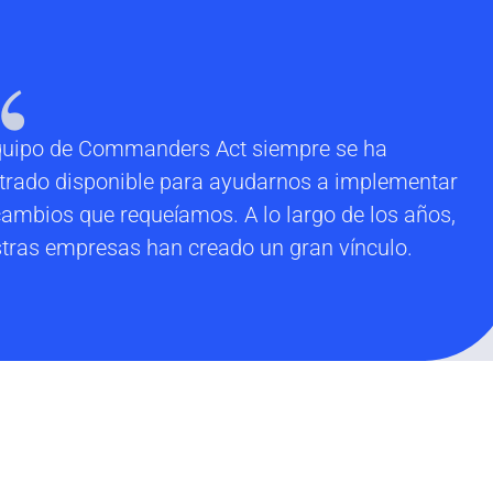
“
quipo de Commanders Act siempre se ha
rado disponible para ayudarnos a implementar
cambios que requeíamos. A lo largo de los años,
tras empresas han creado un gran vínculo.