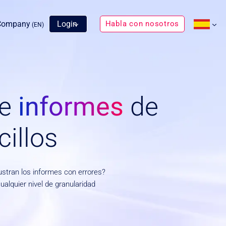
Company
Login
Habla con nosotros
(EN)
 e
informes
de
illos
ustran los informes con errores?
alquier nivel de granularidad