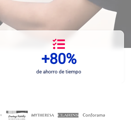
+80%
+
8
0
de ahorro de tiempo
%