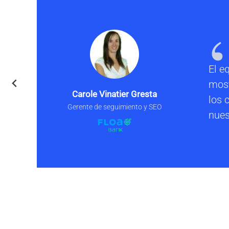
El e
most
Carole Vinatier Gresta
los 
Gerente de seguimiento y SEO
nues