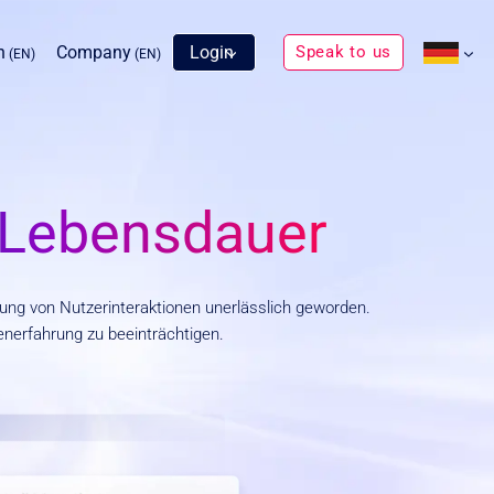
n
Company
Login
Speak to us
(EN)
(EN)
 Lebensdauer
rung von Nutzerinteraktionen unerlässlich geworden.
nerfahrung zu beeinträchtigen.