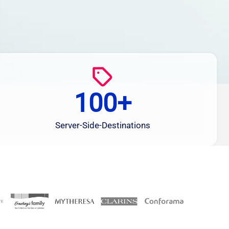
100+
1
0
0
Server-Side-Destinations
+