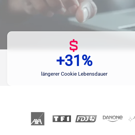
+31%
+
3
1
längerer Cookie Lebensdauer
%