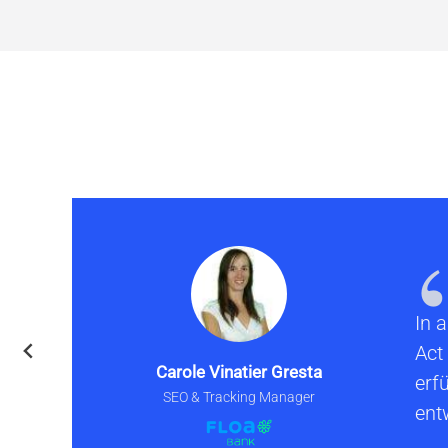
In 
Act
Carole Vinatier Gresta
erf
SEO & Tracking Manager
ent