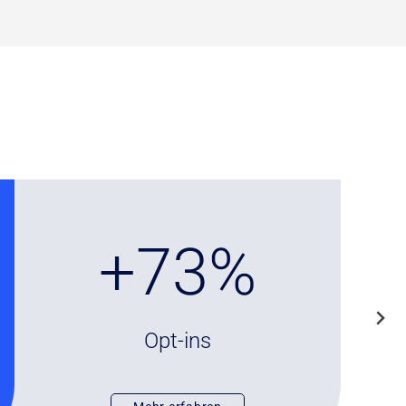
+
+73%
7
3
%
Opt-ins