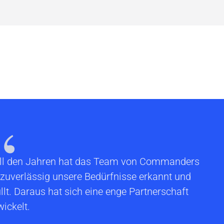
“
all den Jahren hat das Team von Commanders
 zuverlässig unsere Bedürfnisse erkannt und
üllt. Daraus hat sich eine enge Partnerschaft
wickelt.