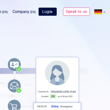
n
Company
Login
Speak to us
(EN)
(EN)