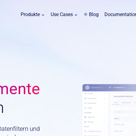
Produkte
Use Cases
⚛ Blog
Documentatio
mente
n
atenfiltern und