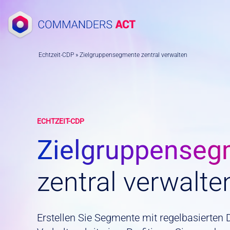
Zum
Inhalt
springen
Echtzeit-CDP
»
Zielgruppensegmente zentral verwalten
ECHTZEIT-CDP
Zielgruppenseg
zentral verwalte
Erstellen Sie Segmente mit regelbasierten D