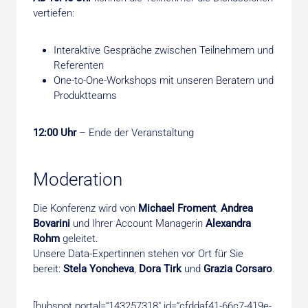
vertiefen:
Interaktive Gespräche zwischen Teilnehmern und
Referenten
One-to-One-Workshops mit unseren Beratern und
Produktteams
12:00 Uhr
– Ende der Veranstaltung
Moderation
Die Konferenz wird von
Michael Froment
,
Andrea
Bovarini
und Ihrer Account Managerin
Alexandra
Rohm
geleitet.
Unsere Data-Expertinnen stehen vor Ort für Sie
bereit:
Stela Yoncheva
,
Dora Tirk
und
Grazia Corsaro
.
[hubspot portal=“143257318″ id=“cfddaf41-66c7-419e-