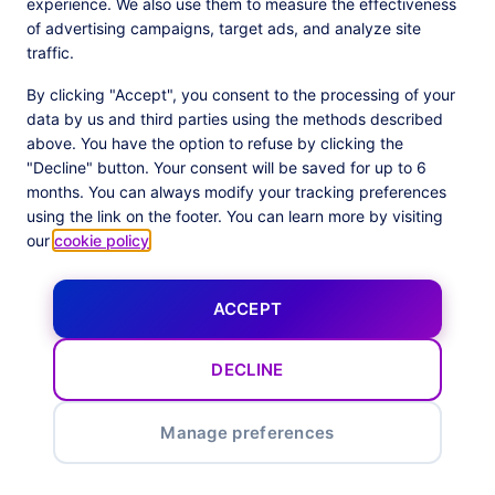
experience. We also use them to measure the effectiveness
Products
Resources
of advertising campaigns, target ads, and analyze site
PlatformX Server-Side Tracking
The ⚛ Quantum Lounge
traffic.
Adloop Media Optimisation
Customer Stories
PlatformX Real Time CDP
Product Sheets
By clicking "Accept", you consent to the processing of your
White Papers
data by us and third parties using the methods described
Product Documentation
above. You have the option to refuse by clicking the
"Decline" button. Your consent will be saved for up to 6
Company
months. You can always modify your tracking preferences
Data Centers in
About us
using the link on the footer. You can learn more by visiting
European Union
Our Team
our
cookie policy
.
Get Certified
News
ACCEPT
Follow us
X
Facebook
YouTube
LinkedIn
Inst
DECLINE
Manage preferences
Legal
Privacy Policy
Privacy Center