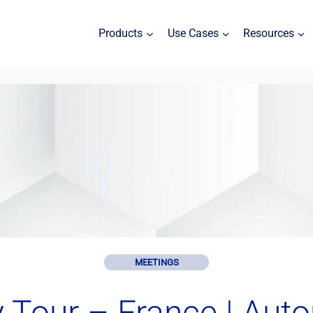
Products
Use Cases
Resources
MEETINGS
ty Tour – France | Au