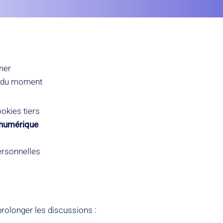
uner
s du moment
okies tiers
 numérique
ersonnelles
prolonger les discussions :