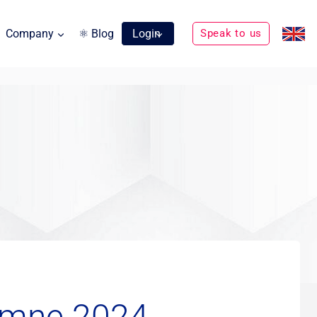
Company
⚛ Blog
Login
Speak to us
tomne 2024