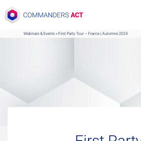
Skip
to
content
Webinars & Events
»
First Party Tour – France | Automne 2024
First Par