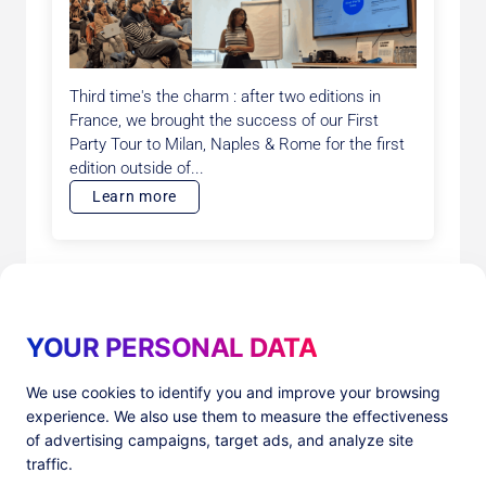
Third time's the charm : after two editions in
France, we brought the success of our First
Party Tour to Milan, Naples & Rome for the first
edition outside of...
Learn more
YOUR PERSONAL DATA
We use cookies to identify you and improve your browsing
experience. We also use them to measure the effectiveness
Products
Resources
of advertising campaigns, target ads, and analyze site
PlatformX Server-Side Tracking
The ⚛ Quantum Lounge
traffic.
Adloop Media Optimisation
Customer Stories