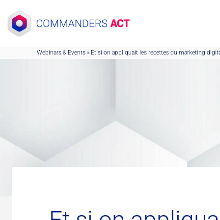
Skip
to
content
Webinars & Events
»
Et si on appliquait les recettes du marketing digi
Et si on appliqua