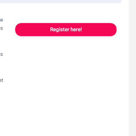
de
ns
Register here!
us
et