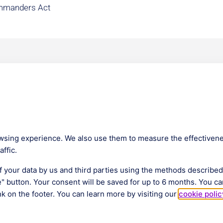
ommanders Act
Company
m Lounge
About us
ies
Our Team
s
Get Certified
wsing experience. We also use them to measure the effectivene
News
ffic.
mentation
of your data by us and third parties using the methods describe
e" button. Your consent will be saved for up to 6 months. You ca
k on the footer. You can learn more by visiting our
cookie polic