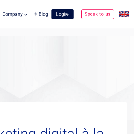
Company
⚛ Blog
Login
Speak to us
eting digital à la