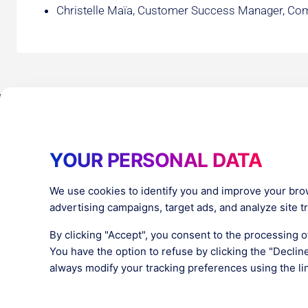
Christelle Maïa, Customer Success Manager, C
Products
Resources
YOUR PERSONAL DATA
PlatformX Server-Side Tracking
The ⚛ Quantu
Adloop Media Optimisation
Customer Stor
PlatformX Real Time CDP
Product Sheet
We use cookies to identify you and improve your bro
White Papers
advertising campaigns, target ads, and analyze site tra
Product Docu
By clicking "Accept", you consent to the processing 
You have the option to refuse by clicking the "Declin
always modify your tracking preferences using the lin