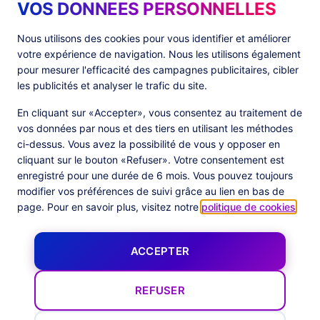
VOS DONNEES PERSONNELLES
Produits
Ressources
Nous utilisons des cookies pour vous identifier et améliorer
votre expérience de navigation. Nous les utilisons également
PlatformX Server-Side Tracking
The ⚛ Quantum Lounge
pour mesurer l'efficacité des campagnes publicitaires, cibler
Adloop Media Optimisation
Customer Stories
PlatformX Real Time CDP
Fiches Produits
les publicités et analyser le trafic du site.
Livres Blancs
Documentation Produits
En cliquant sur «Accepter», vous consentez au traitement de
vos données par nous et des tiers en utilisant les méthodes
Société
ci-dessus. Vous avez la possibilité de vous y opposer en
cliquant sur le bouton «Refuser». Votre consentement est
Data Centers in
À Propos
enregistré pour une durée de 6 mois. Vous pouvez toujours
European Union
Notre Équipe
Certification Commanders Act
modifier vos préférences de suivi grâce au lien en bas de
Actualités
page. Pour en savoir plus, visitez notre
politique de cookies
.
Follow us
ACCEPTER
X
Facebook
YouTube
LinkedIn
Inst
REFUSER