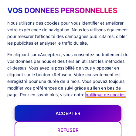
VOS DONNEES PERSONNELLES
Produits
Ressources
Nous utilisons des cookies pour vous identifier et améliorer
votre expérience de navigation. Nous les utilisons également
PlatformX Server-Side Tracking
The ⚛ Quantum Lounge
pour mesurer l'efficacité des campagnes publicitaires, cibler
Adloop Media Optimisation
Customer Stories
PlatformX Real Time CDP
Fiches Produits
les publicités et analyser le trafic du site.
Livres Blancs
Documentation Produits
En cliquant sur «Accepter», vous consentez au traitement de
vos données par nous et des tiers en utilisant les méthodes
Société
ci-dessus. Vous avez la possibilité de vous y opposer en
cliquant sur le bouton «Refuser». Votre consentement est
Data Centers in
À Propos
enregistré pour une durée de 6 mois. Vous pouvez toujours
European Union
Notre Équipe
Certification Commanders Act
modifier vos préférences de suivi grâce au lien en bas de
Actualités
page. Pour en savoir plus, visitez notre
politique de cookies
.
Follow us
ACCEPTER
X
Facebook
YouTube
LinkedIn
Inst
REFUSER