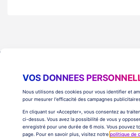
Produits
Ressource
VOS DONNEES PERSONNEL
PlatformX Server-Side Tracking
The ⚛ Quantu
Adloop Media Optimisation
Customer Stor
Nous utilisons des cookies pour vous identifier et a
PlatformX Real Time CDP
Fiches Produit
pour mesurer l'efficacité des campagnes publicitaires, 
Livres Blancs
Documentation
En cliquant sur «Accepter», vous consentez au traite
ci-dessus. Vous avez la possibilité de vous y oppose
enregistré pour une durée de 6 mois. Vous pouvez to
page. Pour en savoir plus, visitez notre
politique de 