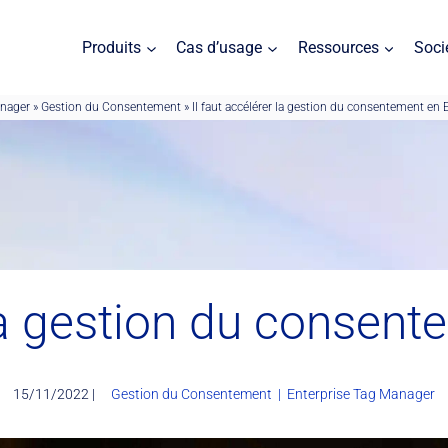
Produits
Cas d’usage
Ressources
Soci
anager
»
Gestion du Consentement
»
Il faut accélérer la gestion du consentement en
 la gestion du conse
15/11/2022 |
Gestion du Consentement
|
Enterprise Tag Manager