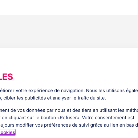
s
Société
LES
m Lounge
À Propos
ies
Notre Équipe
méliorer votre expérience de navigation. Nous les utilisons éga
s
Certification Commanders Act
cibler les publicités et analyser le trafic du site.
Actualités
 Produits
ment de vos données par nous et des tiers en utilisant les mét
r en cliquant sur le bouton «Refuser». Votre consentement est
ujours modifier vos préférences de suivi grâce au lien en bas 
cookies
.