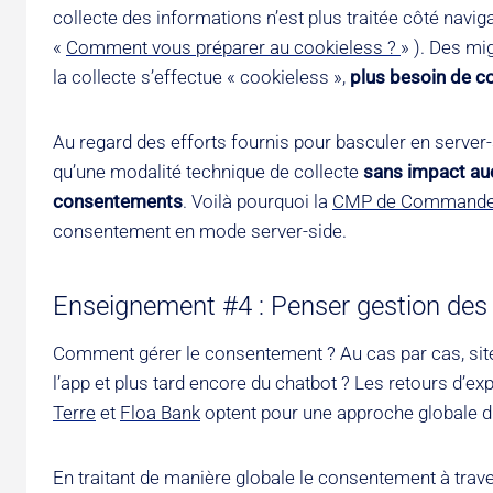
collecte des informations n’est plus traitée côté naviga
«
Comment vous préparer au cookieless ?
» ). Des mi
la collecte s’effectue « cookieless »,
plus besoin de c
Au regard des efforts fournis pour basculer en server-s
qu’une modalité technique de collecte
sans impact auc
consentements
. Voilà pourquoi la
CMP de Commande
consentement en mode server-side.
Enseignement #4 : Penser gestion des p
Comment gérer le consentement ? Au cas par cas, site p
l’app et plus tard encore du chatbot ? Les retours d’e
Terre
et
Floa Bank
optent pour une approche globale du
En traitant de manière globale le consentement à traver