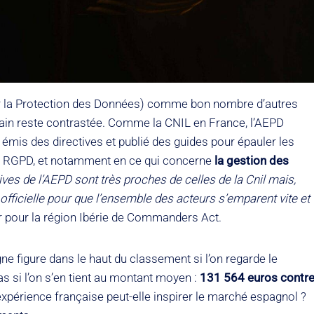
ur la Protection des Données) comme bon nombre d’autres
rrain reste contrastée. Comme la CNIL en France, l’AEPD
mis des directives et publié des guides pour épauler les
 le RGPD, et notamment en ce qui concerne
la gestion des
ives de l’AEPD sont très proches de celles de la Cnil mais,
officielle pour que l’ensemble des acteurs s’emparent vite et
r pour la région Ibérie de Commanders Act.
gne figure dans le haut du classement si l’on regarde le
s si l’on s’en tient au montant moyen :
131 564 euros contr
’expérience française peut-elle inspirer le marché espagnol ?