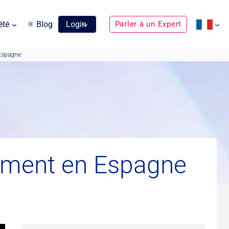
été
⚛ Blog
Login
Parler à un Expert
 Espagne
ntement en Espagne