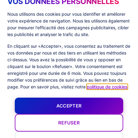
VOS DONNEES PERSONNELLES
Produits
Ressources
Nous utilisons des cookies pour vous identifier et améliorer
votre expérience de navigation. Nous les utilisons également
PlatformX Server-Side Tracking
The ⚛ Quantum Lounge
pour mesurer l'efficacité des campagnes publicitaires, cibler
Adloop Media Optimisation
Customer Stories
PlatformX Real Time CDP
Fiches Produits
les publicités et analyser le trafic du site.
Livres Blancs
Documentation Produits
En cliquant sur «Accepter», vous consentez au traitement de
vos données par nous et des tiers en utilisant les méthodes
Société
ci-dessus. Vous avez la possibilité de vous y opposer en
cliquant sur le bouton «Refuser». Votre consentement est
Data Centers in
À Propos
enregistré pour une durée de 6 mois. Vous pouvez toujours
European Union
Notre Équipe
Certification Commanders Act
modifier vos préférences de suivi grâce au lien en bas de
Actualités
page. Pour en savoir plus, visitez notre
politique de cookies
.
Follow us
ACCEPTER
X
Facebook
YouTube
LinkedIn
Inst
REFUSER