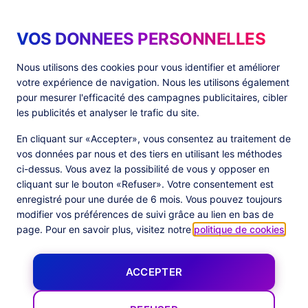
VOS DONNEES PERSONNELLES
Produits
Ressources
Nous utilisons des cookies pour vous identifier et améliorer
votre expérience de navigation. Nous les utilisons également
PlatformX Server-Side Tracking
The ⚛ Quantum Lounge
pour mesurer l'efficacité des campagnes publicitaires, cibler
Adloop Media Optimisation
Customer Stories
PlatformX Real Time CDP
Fiches Produits
les publicités et analyser le trafic du site.
Livres Blancs
Documentation Produits
En cliquant sur «Accepter», vous consentez au traitement de
vos données par nous et des tiers en utilisant les méthodes
Société
ci-dessus. Vous avez la possibilité de vous y opposer en
cliquant sur le bouton «Refuser». Votre consentement est
Data Centers in
À Propos
enregistré pour une durée de 6 mois. Vous pouvez toujours
European Union
Notre Équipe
Certification Commanders Act
modifier vos préférences de suivi grâce au lien en bas de
Actualités
page. Pour en savoir plus, visitez notre
politique de cookies
.
Follow us
ACCEPTER
X
Facebook
YouTube
LinkedIn
Inst