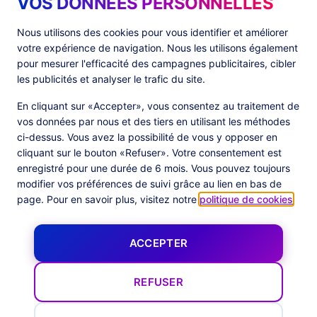
VOS DONNEES PERSONNELLES
Produits
Ressources
Nous utilisons des cookies pour vous identifier et améliorer
votre expérience de navigation. Nous les utilisons également
PlatformX Server-Side Tracking
The ⚛ Quantum Lounge
pour mesurer l'efficacité des campagnes publicitaires, cibler
Adloop Media Optimisation
Customer Stories
PlatformX Real Time CDP
Fiches Produits
les publicités et analyser le trafic du site.
Livres Blancs
Documentation Produits
En cliquant sur «Accepter», vous consentez au traitement de
vos données par nous et des tiers en utilisant les méthodes
Société
ci-dessus. Vous avez la possibilité de vous y opposer en
cliquant sur le bouton «Refuser». Votre consentement est
Data Centers in
À Propos
enregistré pour une durée de 6 mois. Vous pouvez toujours
European Union
Notre Équipe
Certification Commanders Act
modifier vos préférences de suivi grâce au lien en bas de
Actualités
page. Pour en savoir plus, visitez notre
politique de cookies
.
Follow us
ACCEPTER
X
Facebook
YouTube
LinkedIn
Inst
REFUSER