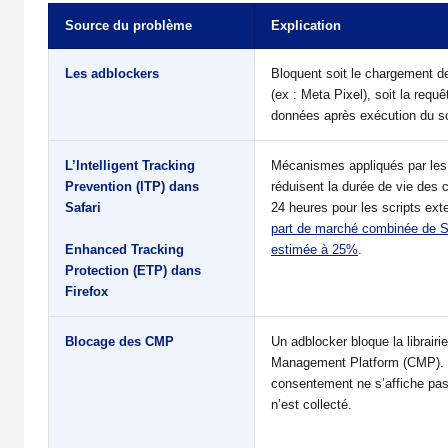
Source du problème
Explication
Les adblockers
Bloquent soit le chargement de 
(ex : Meta Pixel), soit la requê
données après exécution du sc
L’Intelligent Tracking
Mécanismes appliqués par les 
Prevention (ITP) dans
réduisent la durée de vie des
Safari
24 heures pour les scripts ex
part de marché combinée de Sa
Enhanced Tracking
estimée à 25%
.
Protection (ETP) dans
Firefox
Blocage des CMP
Un adblocker bloque la librairi
Management Platform (CMP). 
consentement ne s’affiche pa
n’est collecté.