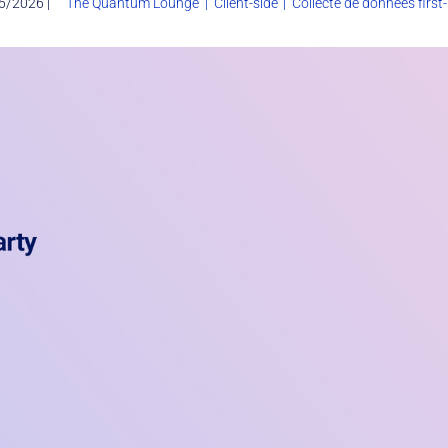
6/2026 |
The Quantum Lounge
|
Client-side
|
Collecte de données first