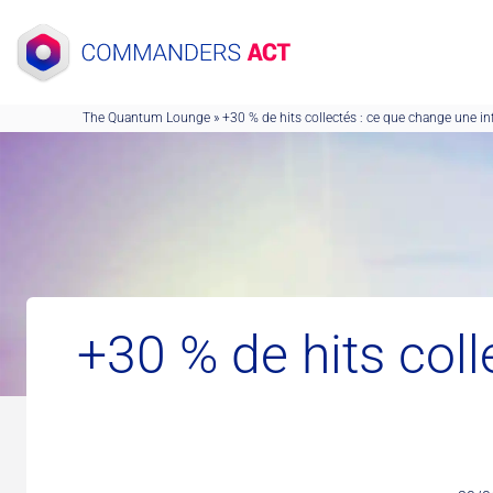
Aller
au
contenu
The Quantum Lounge
»
+30 % de hits collectés : ce que change une infr
+30 % de hits coll