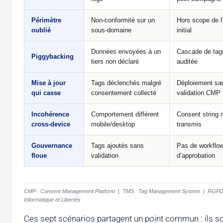
Périmètre
Non-conformité sur un
Hors scope de l’
oublié
sous-domaine
initial
Données envoyées à un
Cascade de tag
Piggybacking
tiers non déclaré
auditée
Mise à jour
Tags déclenchés malgré
Déploiement san
qui casse
consentement collecté
validation CMP
Incohérence
Comportement différent
Consent string 
cross-device
mobile/desktop
transmis
Gouvernance
Tags ajoutés sans
Pas de workflo
floue
validation
d’approbation
CMP : Consent Management Platform | TMS : Tag Management System | RGPD : Règ
Informatique et Libertés
Ces sept scénarios partagent un point commun : ils son