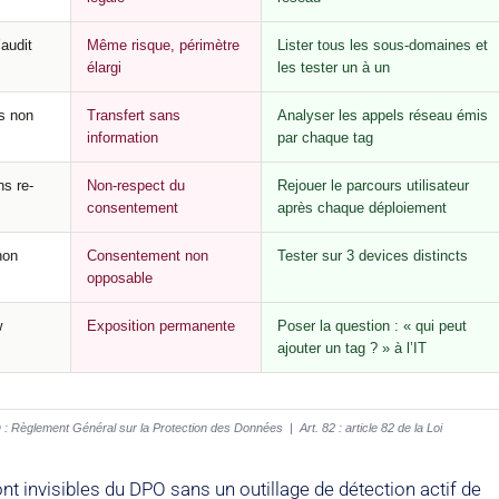
audit
Même risque, périmètre
Lister tous les sous-domaines et
élargi
les tester un à un
s non
Transfert sans
Analyser les appels réseau émis
information
par chaque tag
s re-
Non-respect du
Rejouer le parcours utilisateur
consentement
après chaque déploiement
non
Consentement non
Tester sur 3 devices distincts
opposable
w
Exposition permanente
Poser la question : « qui peut
ajouter un tag ? » à l’IT
lement Général sur la Protection des Données | Art. 82 : article 82 de la Loi
t invisibles du DPO sans un outillage de détection actif de