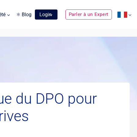
été
⚛ Blog
Login
Parler à un Expert
que du DPO pour
rives