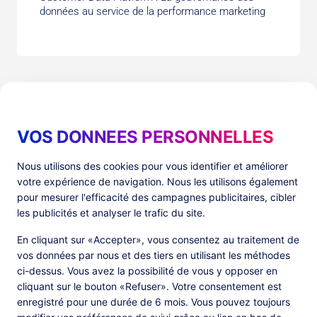
données au service de la performance marketing
VOS DONNEES PERSONNELLES
Produits
Ressources
Nous utilisons des cookies pour vous identifier et améliorer
votre expérience de navigation. Nous les utilisons également
PlatformX Server-Side Tracking
The ⚛ Quantum Lounge
pour mesurer l'efficacité des campagnes publicitaires, cibler
Adloop Media Optimisation
Customer Stories
PlatformX Real Time CDP
Fiches Produits
les publicités et analyser le trafic du site.
Livres Blancs
Documentation Produits
En cliquant sur «Accepter», vous consentez au traitement de
vos données par nous et des tiers en utilisant les méthodes
Société
ci-dessus. Vous avez la possibilité de vous y opposer en
cliquant sur le bouton «Refuser». Votre consentement est
Data Centers in
À Propos
enregistré pour une durée de 6 mois. Vous pouvez toujours
European Union
Notre Équipe
Certification Commanders Act