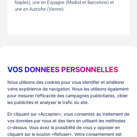
Naples), une en Espagne (Madrid et Barcelone) et
une en Autriche (Vienne).
VOS DONNEES PERSONNELLES
Produits
Ressources
Nous utilisons des cookies pour vous identifier et améliorer
votre expérience de navigation. Nous les utilisons également
PlatformX Server-Side Tracking
The ⚛ Quantum Lounge
pour mesurer l'efficacité des campagnes publicitaires, cibler
Adloop Media Optimisation
Customer Stories
PlatformX Real Time CDP
Fiches Produits
les publicités et analyser le trafic du site.
Livres Blancs
Documentation Produits
En cliquant sur «Accepter», vous consentez au traitement de
vos données par nous et des tiers en utilisant les méthodes
Société
ci-dessus. Vous avez la possibilité de vous y opposer en
cliquant sur le bouton «Refuser». Votre consentement est
Data Centers in