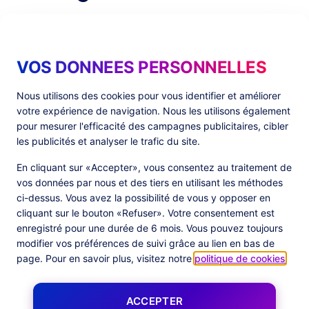
VOS DONNEES PERSONNELLES
Nous utilisons des cookies pour vous identifier et améliorer
votre expérience de navigation. Nous les utilisons également
pour mesurer l'efficacité des campagnes publicitaires, cibler
les publicités et analyser le trafic du site.
En cliquant sur «Accepter», vous consentez au traitement de
vos données par nous et des tiers en utilisant les méthodes
ci-dessus. Vous avez la possibilité de vous y opposer en
cliquant sur le bouton «Refuser». Votre consentement est
PlatformX facilite
l’intégration des
enregistré pour une durée de 6 mois. Vous pouvez toujours
modifier vos préférences de suivi grâce au lien en bas de
balises
Google
page. Pour en savoir plus, visitez notre
politique de cookies
.
Outre une Consent Management Platform (CMP)
qui répond aux plus hauts standards de Google,
ACCEPTER
notre plateforme facilite l’intégration de balises