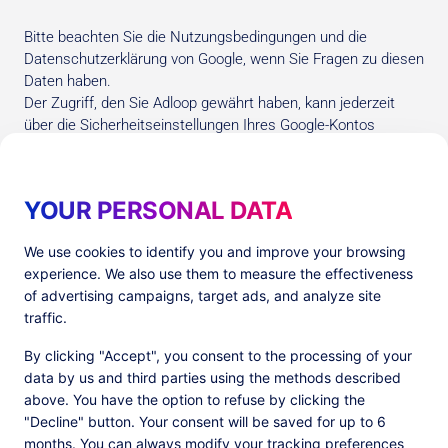
Bitte beachten Sie die Nutzungsbedingungen und die
Datenschutzerklärung von Google, wenn Sie Fragen zu diesen
Daten haben.
Der Zugriff, den Sie Adloop gewährt haben, kann jederzeit
über die Sicherheitseinstellungen Ihres Google-Kontos
widerrufen werden.
Weitere Informationen finden Sie auf der entsprechenden
Google-Hilfeseite
YOUR PERSONAL DATA
We use cookies to identify you and improve your browsing
experience. We also use them to measure the effectiveness
of advertising campaigns, target ads, and analyze site
traffic.
Produkte
By clicking "Accept", you consent to the processing of your
PlatformX Server-Side Tracking
Adloop Media Optimisation
data by us and third parties using the methods described
PlatformX Real Time CDP
above. You have the option to refuse by clicking the
"Decline" button. Your consent will be saved for up to 6
months. You can always modify your tracking preferences