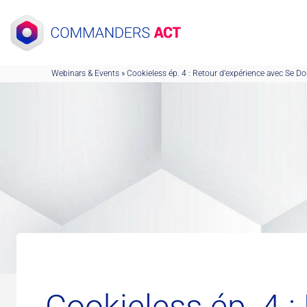
Skip
to
content
Webinars & Events
»
Cookieless ép. 4 : Retour d’expérience avec Se Do
Cookieless ép. 4 :