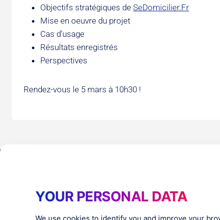
Objectifs stratégiques de
SeDomicilier.Fr
Mise en oeuvre du projet
Cas d’usage
Résultats enregistrés
Perspectives
Rendez-vous le 5 mars à 10h30 !
Products
Resources
YOUR PERSONAL DATA
PlatformX Server-Side Tracking
The ⚛ Quantu
Adloop Media Optimisation
Customer Stor
PlatformX Real Time CDP
Product Sheet
We use cookies to identify you and improve your bro