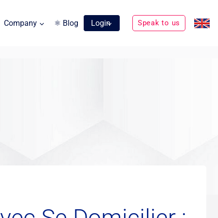
Company
⚛ Blog
Login
Speak to us
vec Se Domicilier :