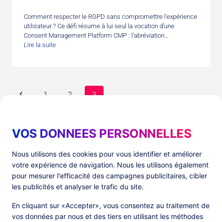
Comment respecter le RGPD sans compromettre l’expérience
utilisateur ? Ce défi résume à lui seul la vocation d’une
Consent Management Platform CMP : l’abréviation…
Lire la suite
Navigation
Page
1
2
3
de
précédente
page
VOS DONNEES PERSONNELLES
Produits
Ressources
Nous utilisons des cookies pour vous identifier et améliorer
votre expérience de navigation. Nous les utilisons également
PlatformX Server-Side Tracking
The ⚛ Quantum Lounge
pour mesurer l'efficacité des campagnes publicitaires, cibler
Adloop Media Optimisation
Customer Stories
PlatformX Real Time CDP
Fiches Produits
les publicités et analyser le trafic du site.
Livres Blancs
Documentation Produits
En cliquant sur «Accepter», vous consentez au traitement de
vos données par nous et des tiers en utilisant les méthodes